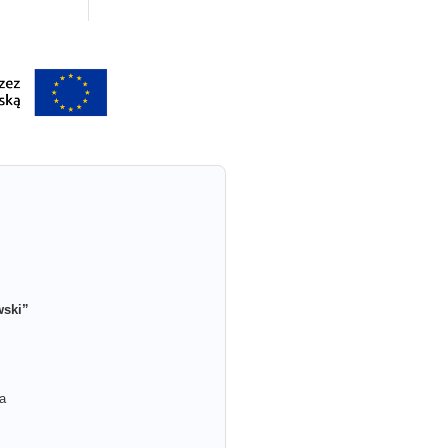
wski”
a