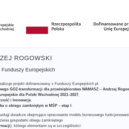
RZEJ ROGOWSKI
z Funduszy Europejskich
ealizuje projekt dofinansowany z Funduszy Europejskich pt.
ego GOZ-transformacji dla przedsiębiorstwa WAMASZ – Andrzej Rogo
ropejskie dla Polski Wschodniej 2021–2027
,
zość i Innowacje
,
a o obiegu zamkniętym w MŚP – etap I
.
 usługi doradcze obejmujące opracowanie modelu biznesowego funkcjonowani
ożenia gospodarki obiegu zamkniętego
rmacji
), którego elementami są w szczególności: